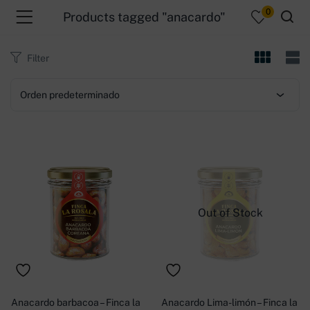
0
Products tagged "anacardo"
Filter
Orden predeterminado
menu (Productos )
Out of Stock
Anacardo barbacoa – Finca la
Anacardo Lima-limón – Finca la