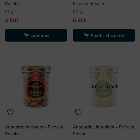
Rosala
Finca la Rosalía
90g
90 gr
5,50
€
5,90
€
Leer más
Añadir al carrito
Out of Stock
Anacardo barbacoa – Finca la
Anacardo Lima-limón – Finca la
Rosalía
Rosala