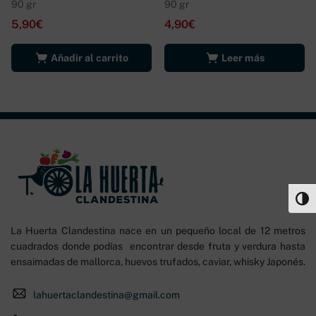
90 gr
90 gr
5,90
€
4,90
€
Añadir al carrito
Leer más
Alter
La Huerta Clandestina nace en un pequeño local de 12 metros
cuadrados donde podías encontrar desde fruta y verdura hasta
ensaimadas de mallorca, huevos trufados, caviar, whisky Japonés.
lahuertaclandestina@gmail.com