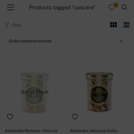
0
Products tagged "cascara"
Filter
Orden predeterminado
menu (Productos )
Out of Stock
Almendra Romero – Finca la
Almendra Valencia trufa –