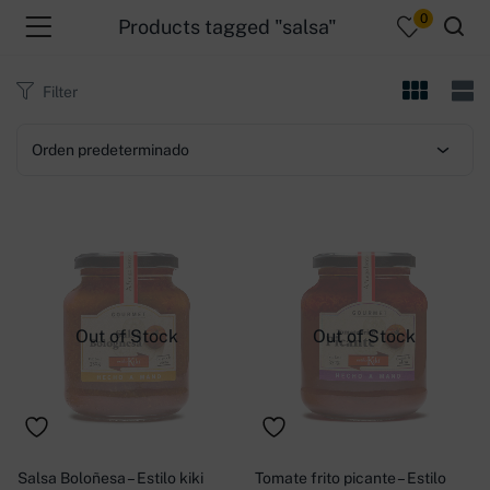
0
Products tagged "salsa"
Filter
Orden predeterminado
menu (Productos )
Out of Stock
Out of Stock
Salsa Boloñesa – Estilo kiki
Tomate frito picante – Estilo