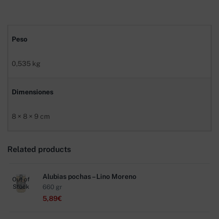
Peso
0,535 kg
Dimensiones
8 × 8 × 9 cm
Related products
Alubias pochas – Lino Moreno
Out of
Stock
660 gr
5,89
€