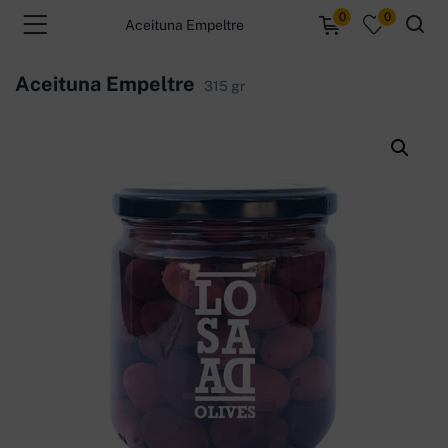
0
0
Aceituna Empeltre
Aceituna Empeltre
315 gr
menu (Productos )