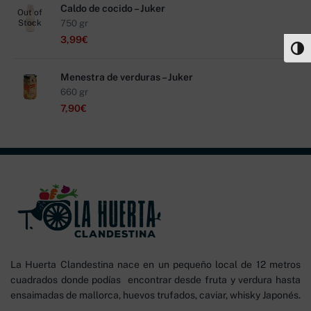
Caldo de cocido – Juker
Out of
Stock
750 gr
3,99
€
Alter
Menestra de verduras – Juker
660 gr
7,90
€
La Huerta Clandestina nace en un pequeño local de 12 metros
cuadrados donde podías encontrar desde fruta y verdura hasta
ensaimadas de mallorca, huevos trufados, caviar, whisky Japonés.