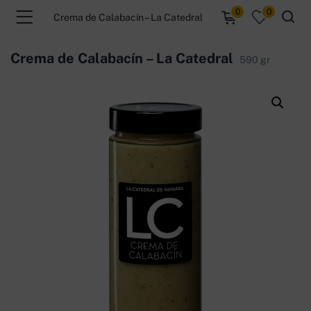
0
0
Crema de Calabacín – La Catedral
Crema de Calabacín – La Catedral
590 gr
menu (Productos )