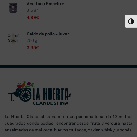
Aceituna Empeltre
315 gr
4,99
€
Alter
Caldo de pollo – Juker
Out of
Stock
750 gr
3,99
€
La Huerta Clandestina nace en un pequeño local de 12 metros
cuadrados donde podías encontrar desde fruta y verdura hasta
ensaimadas de mallorca, huevos trufados, caviar, whisky Japonés.