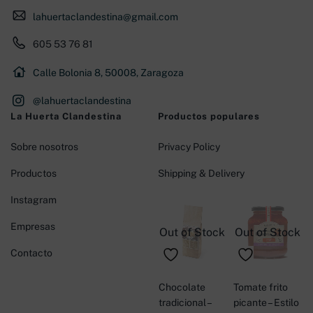
lahuertaclandestina@gmail.com
605 53 76 81
Calle Bolonia 8, 50008, Zaragoza
@lahuertaclandestina
La Huerta Clandestina
Productos populares
Sobre nosotros
Privacy Policy
Productos
Shipping & Delivery
Instagram
Empresas
Out of Stock
Out of Stock
Contacto
Chocolate
Tomate frito
tradicional –
picante – Estilo