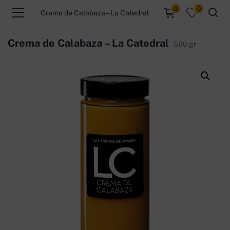
0
0
Crema de Calabaza – La Catedral
Crema de Calabaza – La Catedral
590 gr
menu (Productos )