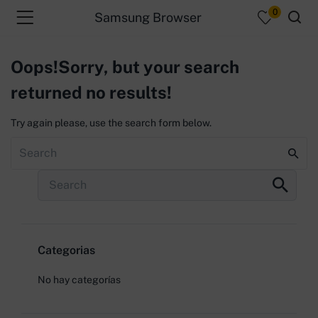
0
Samsung Browser
Oops!
Sorry, but your search
returned no results!
menu (Productos )
Try again please, use the search form below.
Buscar
Buscar
Categorias
No hay categorías